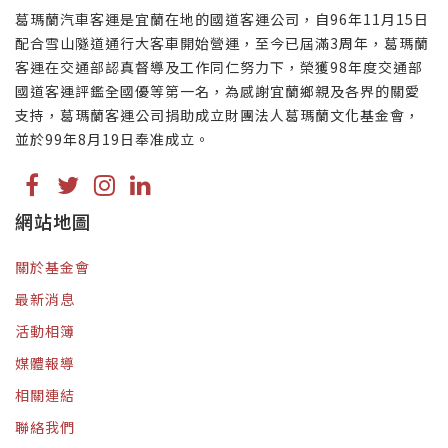
葛瑪蘭汽車客運是宜蘭在地的國道客運公司，自96年11月15日
配合雪山隧道通行大客車開始營運，至今已屆滿3周年，葛瑪蘭
客運在交通部認真督導及工作同仁努力下，榮獲98年度交通部
國道客運評鑑全國優等第一名，為感謝宜蘭鄉親及各界的關愛
支持，葛瑪蘭客運公司捐助成立財團法人葛瑪蘭文化基金會，
並於99年8月19日奉准成立。
網站地圖
關於基金會
最新消息
活動相簿
媒體報導
相關連結
聯絡我們